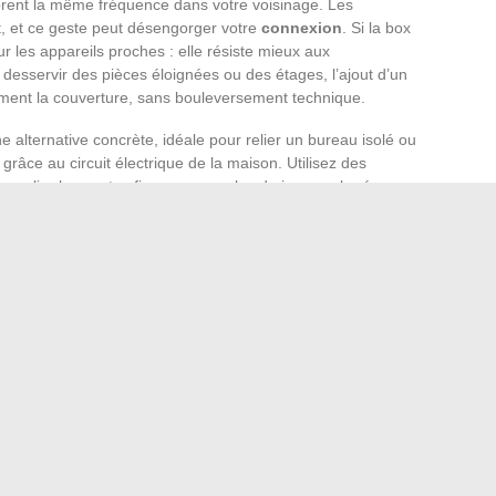
rent la même fréquence dans votre voisinage. Les
nt, et ce geste peut désengorger votre
connexion
. Si la box
our les appareils proches : elle résiste mieux aux
desservir des pièces éloignées ou des étages, l’ajout d’un
ment la couverture, sans bouleversement technique.
e alternative concrète, idéale pour relier un bureau isolé ou
râce au circuit électrique de la maison. Utilisez des
r relier les postes fixes ou consoles de jeux : cela réserve
es et tablettes, et soulage la
connexion
générale.
uidité sur l’ensemble du
réseau domestique
.
 et un soupçon d’attention à l’environnement, la connexion
lacé, des réglages peaufinés, et la maison entière respire
’oser une petite révolution dans sa routine numérique :
r sentir la différence.
s clients facilitent la gestion des contrats