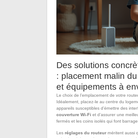
Des solutions concrè
: placement malin du 
et équipements à en
Le choix de l’emplacement de votre routeu
Idéalement, placez-le au centre du logem
appareils susceptibles d’émettre des inte
couverture Wi-Fi
et d’assurer une meill
fermés et les coins isolés qui font barrag
Les
réglages du routeur
méritent aussi 