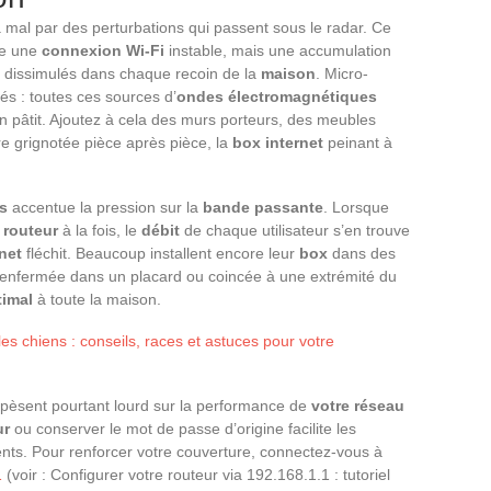
 mal par des perturbations qui passent sous le radar. Ce
ue une
connexion Wi-Fi
instable, mais une accumulation
, dissimulés dans chaque recoin de la
maison
. Micro-
és : toutes ces sources d’
ondes électromagnétiques
 pâtit. Ajoutez à cela des murs porteurs, des meubles
e grignotée pièce après pièce, la
box internet
peinant à
s
accentue la pression sur la
bande passante
. Lorsque
e
routeur
à la fois, le
débit
de chaque utilisateur s’en trouve
net
fléchit. Beaucoup installent encore leur
box
dans des
 enfermée dans un placard ou coincée à une extrémité du
timal
à toute la maison.
les chiens : conseils, races et astuces pour votre
 pèsent pourtant lourd sur la performance de
votre réseau
ur
ou conserver le mot de passe d’origine facilite les
ments. Pour renforcer votre couverture, connectez-vous à
1
(voir : Configurer votre routeur via 192.168.1.1 : tutoriel