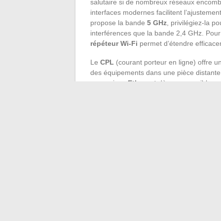
salutaire si de nombreux réseaux encomb
interfaces modernes facilitent l’ajusteme
propose la bande
5 GHz
, privilégiez-la p
interférences que la bande 2,4 GHz. Pour 
répéteur Wi-Fi
permet d’étendre efficace
Le
CPL
(courant porteur en ligne) offre un
des équipements dans une pièce distante g
connexions
Ethernet
dès que possible pou
la
bande passante Wi-Fi
à vos smartphon
Résultat : moins de congestion, plus de fl
Au final, avec quelques gestes techniques
retrouve des couleurs. Un routeur mieux p
enfin à plein débit. À chacun désormais d
parfois, il suffit de déplacer un boîtier pou
←
Énergie connectée : comment les portail