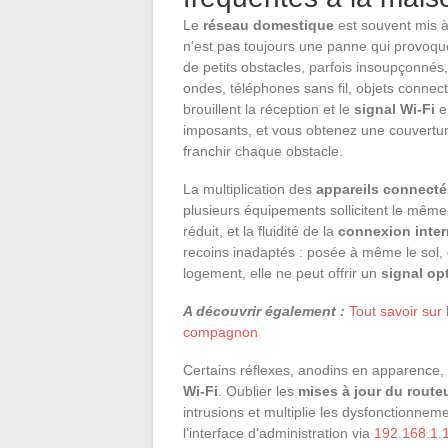
Le
réseau domestique
est souvent mis à
n’est pas toujours une panne qui provoq
de petits obstacles, parfois insoupçonnés
ondes, téléphones sans fil, objets connect
brouillent la réception et le
signal Wi-Fi
en
imposants, et vous obtenez une couvertur
franchir chaque obstacle.
La multiplication des
appareils connecté
plusieurs équipements sollicitent le mêm
réduit, et la fluidité de la
connexion inter
recoins inadaptés : posée à même le sol,
logement, elle ne peut offrir un
signal op
A découvrir également :
Tout savoir sur 
compagnon
Certains réflexes, anodins en apparence,
Wi-Fi
. Oublier les
mises à jour du route
intrusions et multiplie les dysfonctionne
l’interface d’administration via
192.168.1.