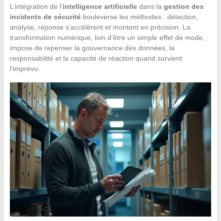
L’intégration de l’
intelligence artificielle
dans la
gestion des
incidents de sécurité
bouleverse les méthodes : détection,
analyse, réponse s’accélèrent et montent en précision. La
transformation numérique, loin d’être un simple effet de mode,
impose de repenser la gouvernance des données, la
responsabilité et la capacité de réaction quand survient
l’imprévu.